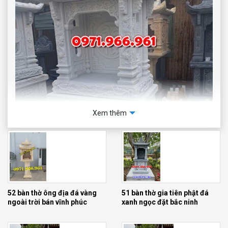
Xem thêm
52 bàn thờ ông địa đá vàng
51 bàn thờ gia tiên phật đá
ngoài trời bán vĩnh phúc
xanh ngọc đặt bắc ninh
bàn thờ ông thiên đá trắng có mái che 1m33cm – 89 cm –
2m55 tp hồ chí minh