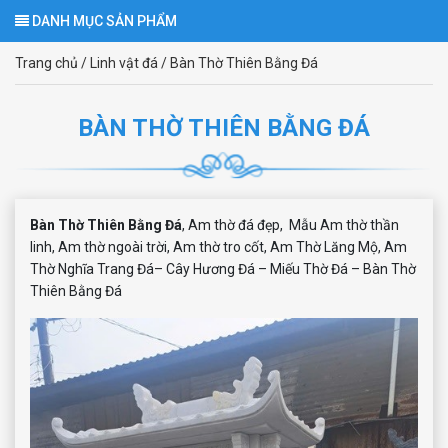
DANH MỤC SẢN PHẨM
Trang chủ
/
Linh vật đá
/
Bàn Thờ Thiên Bằng Đá
BÀN THỜ THIÊN BẰNG ĐÁ
Bàn Thờ Thiên Bằng Đá
, Am thờ đá đẹp,
Mẫu Am thờ thần
linh
,
Am thờ ngoài trời
,
Am thờ tro cốt
,
Am Thờ Lăng Mộ
,
Am
Thờ Nghĩa Trang Đá
–
Cây Hương Đá – Miếu Thờ Đá – Bàn Thờ
Thiên Bằng Đá