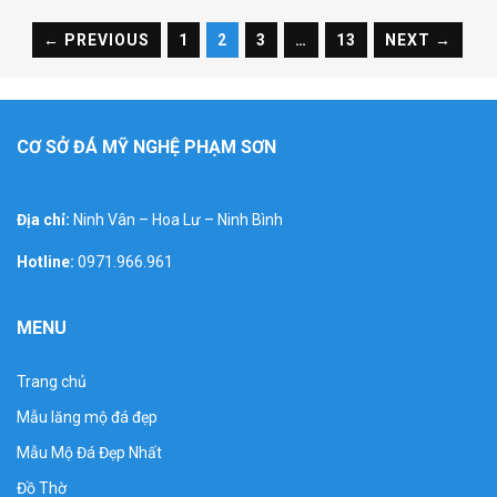
← PREVIOUS
1
2
3
…
13
NEXT →
CƠ SỞ ĐÁ MỸ NGHỆ PHẠM SƠN
bàn thờ ông thiên đá trắng có mái che 97cm -81 cm – 2m55
Địa chỉ:
Ninh Vân – Hoa Lư – Ninh Bình
tp hồ chí minh
Hotline:
0971.966.961
MENU
Trang chủ
Mẫu lăng mộ đá đẹp
Mẫu Mộ Đá Đẹp Nhất
Đồ Thờ