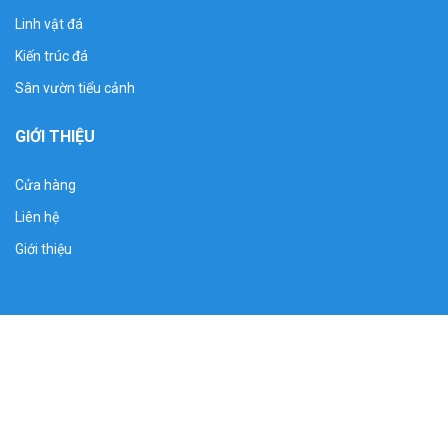
Linh vật đá
Kiến trúc đá
Sân vườn tiểu cảnh
GIỚI THIỆU
Cửa hàng
Liên hệ
Giới thiệu
bàn thờ ông thiên đá trắng có mái che 97cm -81 cm – 2m55
tp hồ chí minh