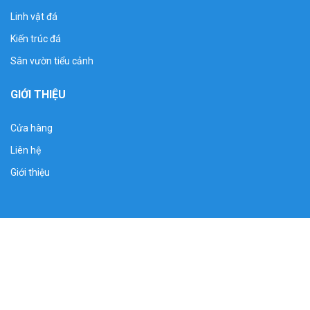
Linh vật đá
Kiến trúc đá
Sân vườn tiểu cảnh
GIỚI THIỆU
Cửa hàng
Liên hệ
Mẫu nghê đá đẹp sư tử kỳ lân phong thuỷ canh cổng
Giới thiệu