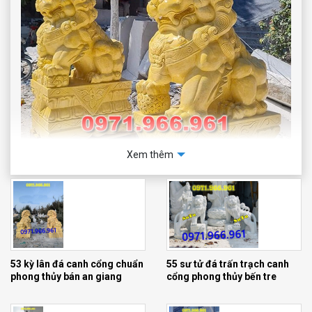
Xem thêm
Mẫu nghê đá đẹp sư tử kỳ lân phong thuỷ canh cổng
55 sư tử đá trấn trạch canh
53 kỳ lân đá canh cổng chuẩn
cổng phong thủy bến tre
phong thủy bán an giang