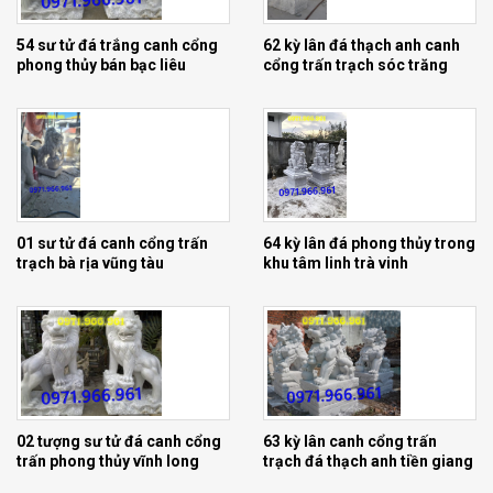
54 sư tử đá trắng canh cổng
62 kỳ lân đá thạch anh canh
phong thủy bán bạc liêu
cổng trấn trạch sóc trăng
Mẫu nghê đá đẹp sư tử kỳ lân phong thuỷ canh cổng
01 sư tử đá canh cổng trấn
64 kỳ lân đá phong thủy trong
trạch bà rịa vũng tàu
khu tâm linh trà vinh
02 tượng sư tử đá canh cổng
63 kỳ lân canh cổng trấn
trấn phong thủy vĩnh long
trạch đá thạch anh tiền giang