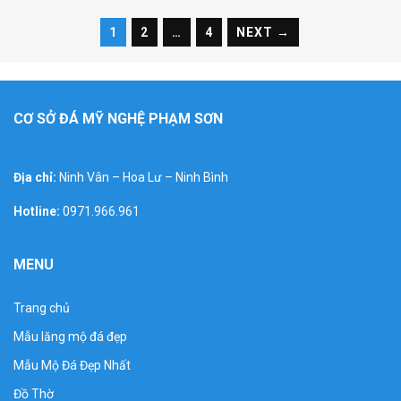
1
2
…
4
NEXT →
CƠ SỞ ĐÁ MỸ NGHỆ PHẠM SƠN
Mẫu nghê đá đẹp sư tử kỳ lân phong thuỷ canh cổng
Địa chỉ:
Ninh Vân – Hoa Lư – Ninh Bình
Hotline:
0971.966.961
MENU
Trang chủ
Mẫu lăng mộ đá đẹp
Mẫu Mộ Đá Đẹp Nhất
Đồ Thờ