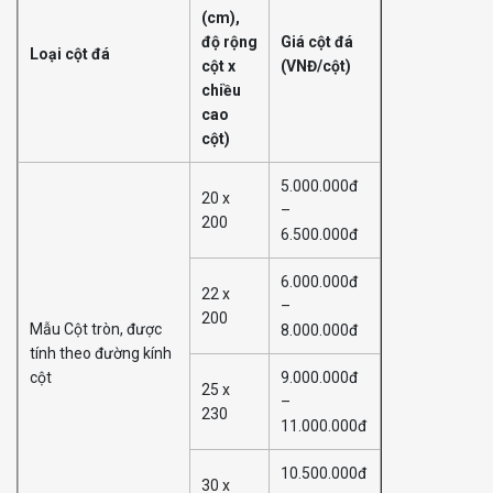
(cm),
độ rộng
Giá cột đá
Loại cột đá
cột x
(VNĐ/cột)
chiều
cao
cột)
5.000.000đ
20 x
–
200
6.500.000đ
6.000.000đ
22 x
–
200
Mẫu Cột tròn, được
8.000.000đ
tính theo đường kính
cột
9.000.000đ
25 x
–
230
11.000.000đ
10.500.000đ
30 x