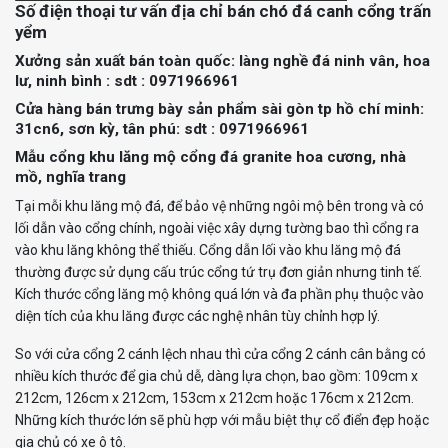
–
Số điện thoại tư vấn địa chỉ bán chó đá canh cổng trấn
255
15.000.000đ
yểm
Xưởng
sản
xuất bán toàn quốc: làng nghề đá ninh vân, hoa
5.000.000đ
lư, ninh bình : sdt : 0971966961
20 x 20
–
x 200
Cửa
hàng
bán trưng bày sản phẩm sài gòn tp hồ chí minh:
6.500.000đ
31cn6, sơn kỳ, tân phú: sdt : 0971966961
Mẫu cổng khu lăng mộ cổng đá granite hoa cương, nhà
Cột vuông, được tính
7.000.000đ
25 x 25
mồ, nghĩa trang
theo chiều rộng của
–
x 235
cột và chiều cao
9.000.000đ
Tại mỗi khu lăng mộ đá, để bảo vệ những ngôi mộ bên trong và có
lối dẫn vào cổng chính, ngoài việc xây dựng tường bao thì cổng ra
9.000.000đ
vào khu lăng không thể thiếu. Cổng dẫn lối vào khu lăng mộ đá
30 x 30
–
thường được sử dụng cấu trúc cổng tứ trụ đơn giản nhưng tinh tế.
x 255
11.000.000đ
Kích thước cổng lăng mộ không quá lớn và đa phần phụ thuộc vào
diện tích của khu lăng được các nghệ nhân tùy chỉnh hợp lý.
29.000.000đ
40 x 40
–
So với cửa cổng 2 cánh lệch nhau thì cửa cổng 2 cánh cân bằng có
x 455
45.000.000đ
nhiều kích thước để gia chủ dễ, dàng lựa chọn, bao gồm: 109cm x
212cm, 126cm x 212cm, 153cm x 212cm hoặc 176cm x 212cm.
Cột đồng trụ, tính
45.000.000đ
Những kích thước lớn sẽ phù hợp với mẫu biệt thự cổ điển đẹp hoặc
theo chiều rộng bề
45 x 45
–
gia chủ có xe ô tô.