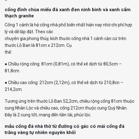
mặt cột và chiều cao
x 500
55.000.000đ
hoàn thiện
cổng đình chùa miếu đá xanh đen ninh bình và xanh cẩm
thạch granite
50.000.000đ
50 x 50
–
Cổng 1 cánh là hệ cổng nhà phổ biến nhất hiện nay nhờ chi phí hợp
x 565
70.000.000đ
lý và dễ lắp đặt. Theo các
chuyên gia phong thủy, kích thước cổng nhà 1 cánh căn cứ trên
Cột đá rồng tính theo
12.000.000đ
thước Lỗ Ban là 81cm x 212cm. Cụ
30 x
đường kính cột và
–
thể:
255
chiều cao hoàn thiện
24.000.000đ
● Chiều rộng cổng: 81cm (0,81m), có thể xê dịch từ 80,5cm –
81,8cm.
● Chiều cao cổng: 212cm (2,12m), có thể xê dịch từ 210,8cn –
214,2cm.
Tương ứng trên thước Lỗ Ban 52,2cm, chiều rộng cổng 81cm thuộc
cung Nhân Lộc và chiều cao, cổng 212cm thuộc cung Quý Nhân.
Đây là 2 cung tốt, mang đến tiền tài, phúc lộc.
mẫu cổng đá nhà thờ từ đường có gác có mái
cổng đá
trắng vàng tự nhiên nguyên khối