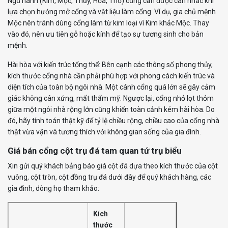
Ngũ hành (Kim, Mộc, Thủy, Hỏa, Thổ) cũng cần được cân nhắc khi
lựa chọn hướng mở cổng và vật liệu làm cổng. Ví dụ, gia chủ mệnh
Mộc nên tránh dùng cổng làm từ kim loại vì Kim khắc Mộc. Thay
vào đó, nên ưu tiên gỗ hoặc kính để tạo sự tương sinh cho bản
mệnh.
Hài hòa với kiến trúc tổng thể: Bên cạnh các thông số phong thủy,
kích thước cổng nhà cần phải phù hợp với phong cách kiến trúc và
diện tích của toàn bộ ngôi nhà. Một cánh cổng quá lớn sẽ gây cảm
giác không cân xứng, mất thẩm mỹ. Ngược lại, cổng nhỏ lọt thỏm
giữa một ngôi nhà rộng lớn cũng khiến toàn cảnh kém hài hòa. Do
đó, hãy tính toán thật kỹ để tỷ lệ chiều rộng, chiều cao của cổng nhà
thật vừa vặn và tương thích với không gian sống của gia đình.
Giá bán cổng cột trụ đá tam quan tứ trụ biểu
Xin gửi quý khách bảng báo giá cột đá dựa theo kích thước của cột
vuông, cột tròn, cột đồng trụ đá dưới đây để quý khách hàng, các
gia đình, dòng họ tham khảo:
Kích
thước