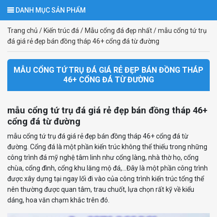
DANH MỤC SẢN PHẨM
Trang chủ
/
Kiến trúc đá
/
Mẫu cổng đá đẹp nhất
/
mẫu cổng tứ trụ
đá giá rẻ đẹp bán đồng tháp 46+ cổng đá từ đường
MẪU CỔNG TỨ TRỤ ĐÁ GIÁ RẺ ĐẸP BÁN ĐỒNG THÁP
46+ CỔNG ĐÁ TỪ ĐƯỜNG
mẫu cổng tứ trụ đá giá rẻ đẹp bán đồng tháp 46+
cổng đá từ đường
mẫu
cổng tứ trụ đá giá rẻ đẹp bán đồng tháp 46+ cổng đá từ
đường. Cổng đá là một phần kiến trúc không thể thiếu trong những
công trình đá mỹ nghệ tâm linh như cổng làng, nhà thờ họ, cổng
chùa, cổng đình, cổng khu lăng mộ đá,…Đây là một phần công trình
được xây dựng tại ngay lối đi vào của công trình kiến trúc tổng thể
nên thường được quan tâm, trau chuốt, lựa chọn rất kỹ về kiểu
dáng, hoa văn chạm khắc trên đó.