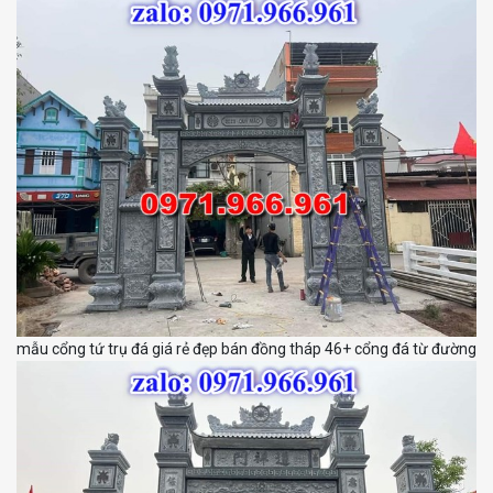
mẫu cổng tứ trụ đá giá rẻ đẹp bán đồng tháp 46+ cổng đá từ đường