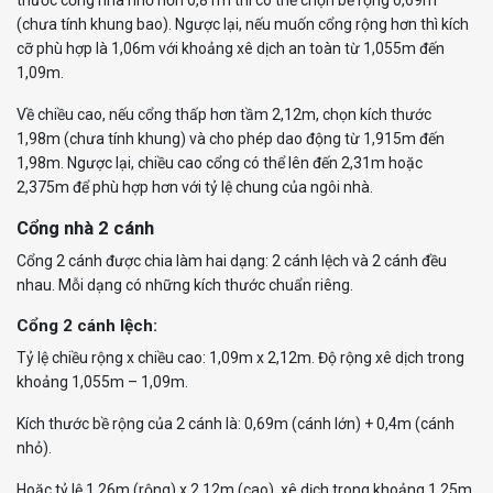
thước cổng nhà nhỏ hơn 0,81m thì có thể chọn bề rộng 0,69m
(chưa tính khung bao). Ngược lại, nếu muốn cổng rộng hơn thì kích
cỡ phù hợp là 1,06m với khoảng xê dịch an toàn từ 1,055m đến
1,09m.
Về chiều cao, nếu cổng thấp hơn tầm 2,12m, chọn kích thước
1,98m (chưa tính khung) và cho phép dao động từ 1,915m đến
1,98m. Ngược lại, chiều cao cổng có thể lên đến 2,31m hoặc
2,375m để phù hợp hơn với tỷ lệ chung của ngôi nhà.
Cổng nhà 2 cánh
Cổng 2 cánh được chia làm hai dạng: 2 cánh lệch và 2 cánh đều
nhau. Mỗi dạng có những kích thước chuẩn riêng.
Cổng 2 cánh lệch:
Tỷ lệ chiều rộng x chiều cao: 1,09m x 2,12m. Độ rộng xê dịch trong
khoảng 1,055m – 1,09m.
Kích thước bề rộng của 2 cánh là: 0,69m (cánh lớn) + 0,4m (cánh
nhỏ).
Hoặc tỷ lệ 1,26m (rộng) x 2,12m (cao), xê dịch trong khoảng 1,25m