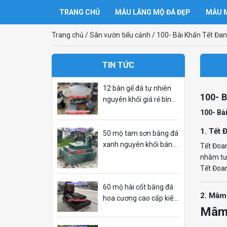
TRANG CHỦ
MẪU LĂNG MỘ ĐÁ ĐẸP
MẪU M
Trang chủ
/
Sân vườn tiểu cảnh
/
100- Bài Khấn Tết Đa
TIN TỨC
12 bàn gế đá tự nhiên
100- 
nguyên khối giá rẻ bình
định
100- Bà
1. Tết 
50 mộ tam sơn bằng đá
xanh nguyên khối bán
Tết Đoan
bình phước
nhằm tưở
Tết Đoan
60 mộ hài cốt bằng đá
2. Mâm
hoa cương cao cấp kiên
Mâm 
giang