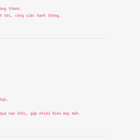
lòng
th
ành.
n tớ
i
, công việc hanh
th
ông.
h
ần.
qua nạn khỏ
i
, gặ
p
nhiều đ
i
ều may mắn.