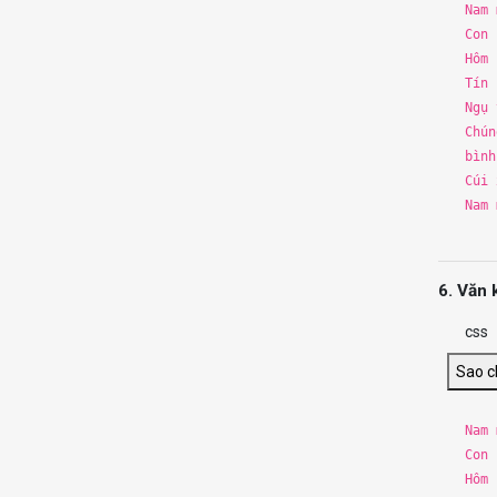
Nam
Con 
Hôm 
Tín 
Ngụ 
Chú
b
ình
Cú
i
x
Nam
6. Văn 
css
Sao 
Nam
Con 
Hôm