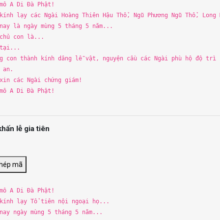
 mô
A
Di Đà Phật!
kính lạy các Ngà
i
Hoàng Thiên Hậu
Th
ổ, Ngũ Phương Ngũ
Th
ổ, Long
nay là ngày mùng
5
th
áng
5
năm...
chủ con là...
tạ
i
...
ng con
th
ành kính dâng lễ vật, nguyện cầu các Ngà
i
phù hộ độ
tr
ì 
 an.
in các Ngà
i
chứng giám!
 mô
A
Di Đà Phật!
khấn lễ gia tiên
chép mã
 mô
A
Di Đà Phật!
kính lạy Tổ tiên nộ
i
ngoạ
i
họ...
 nay ngày mùng
5
th
áng
5
năm...