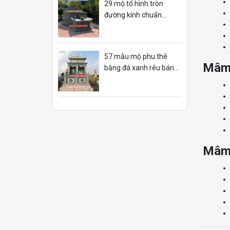
29 mộ tổ hình tròn
đường kính chuẩn
phong thủy nghệ an
57 mẫu mộ phu thê
Mâm 
bằng đá xanh rêu bán
cần thơ
Mâm 