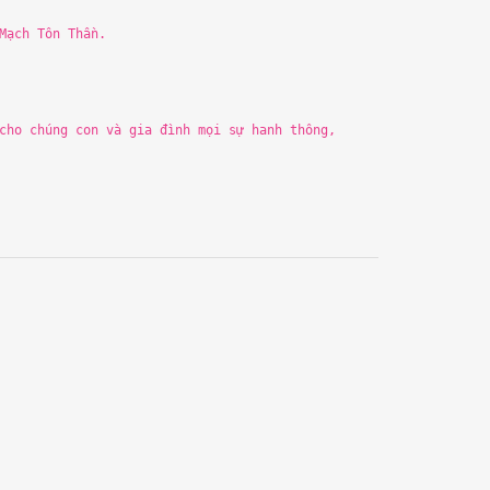
 Mạch Tôn
Th
ần.
cho chúng con và gia đình mọ
i
sự hanh
th
ông,