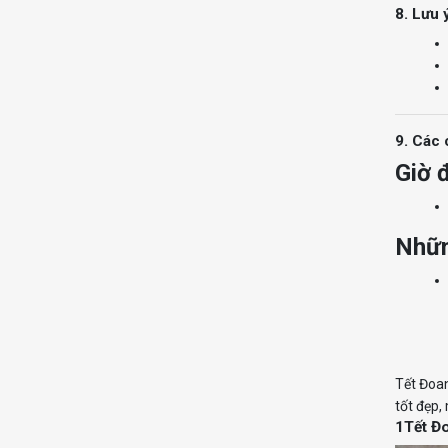
8. Lưu 
9. Các 
Giờ 
Nhữn
Tết Đoan
tốt đẹp,
1
Tết Đo