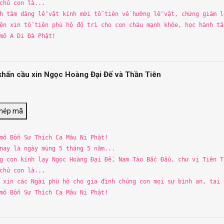
chủ con là...
h tâm dâng lễ vật kính mờ
i
tổ tiên về hưởng lễ vật, chứng giám 
ện xin tổ tiên phù hộ độ
tr
ì cho con cháu mạnh khỏe, học hành tấ
 mô
A
Di Đà Phật!
khấn cầu xin Ngọc Hoàng Đại Đế và Thần Tiên
chép mã
 mô
B
ổn Sư
Th
ích Ca Mâu Ni Phật!
nay là ngày mùng
5
th
áng
5
năm...
g con kính lạy Ngọc Hoàng Đạ
i
Đế, Nam Tào
B
ắc Đẩu, chư vị Tiên
T
chủ con là...
 xin các Ngà
i
phù hộ cho gia đình chúng con mọ
i
sự
b
ình an, tai 
 mô
B
ổn Sư
Th
ích Ca Mâu Ni Phật!