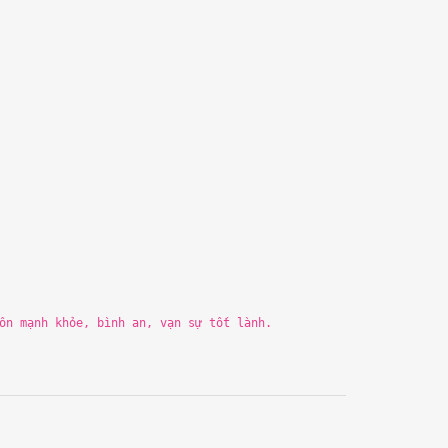
uôn mạnh khỏe,
b
ình an, vạn sự tốt lành.