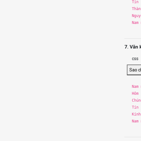
Tín 
Th
àn
Nguy
Nam
7. Văn 
css
Sao 
Nam
Hôm 
Chún
Tín 
Kính
Nam