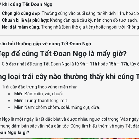
ý khi cúng Tết Đoan Ngọ
Chọn giờ cúng đẹp
: Thường cúng vào buổi sáng, từ 9h đến 11h, hoặc b
Chuẩn bị lễ vật phù hợp
: Không cần quá cầu kỳ, nên chọn đồ tươi sạch,
Nơi đặt mâm cúng
: Trong nhà (bàn thờ gia tiên) hoặc ngoài trời. Không 
câu hỏi thường gặp về cúng Tết Đoan Ngọ
đẹp để cúng Tết Đoan Ngọ là mấy giờ?
Giờ đẹp nhất để cúng Tết Đoan Ngọ là từ
9h – 11h
hoặc
15h – 17h
, tùy 
g loại trái cây nào thường thấy khi cúng
Trái cây đặc trưng theo vùng miền như:
Miền Bắc: mận, vải, chuối.
Miền Trung: thanh long, mít.
Miền Nam: chôm chôm, xoài, măng cụt, dừa.
 Ngọ là một ngày lễ rất đặc biệt và được nhiều người coi trọng. Vào ngà
 mang đậm bản sắc văn hóa dân tộc. Cùng tìm hiểu thêm về ngày Tết đặc
an Ngọ là gì?