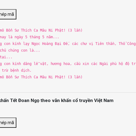
chép mã
 mô
B
ổn Sư
Th
ích Ca Mâu Ni Phật! (
3
lần)
 nay là ngày
5
th
áng
5
năm...
g con kính lạy Ngọc Hoàng Đạ
i
Đế, các chư vị Tiên
th
ần,
Th
ổ Công
chủ chúng con là...
tạ
i
...
g con kính dâng lễ vật, hương hoa, cầu xin các Ngà
i
phù hộ độ
tr
u
tr
ừ
b
ệnh dịch.
 mô
B
ổn Sư
Th
ích Ca Mâu Ni Phật! (
3
lần)
khấn Tết Đoan Ngọ theo văn khấn cổ truyền Việt Nam
chép mã