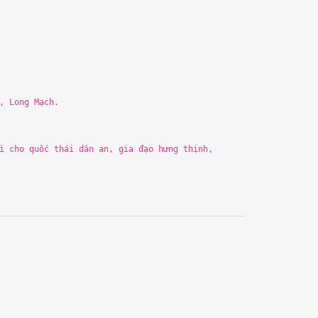
, Long Mạch.
ì cho quốc
th
á
i
dân an, gia đạo hưng
th
ịnh,