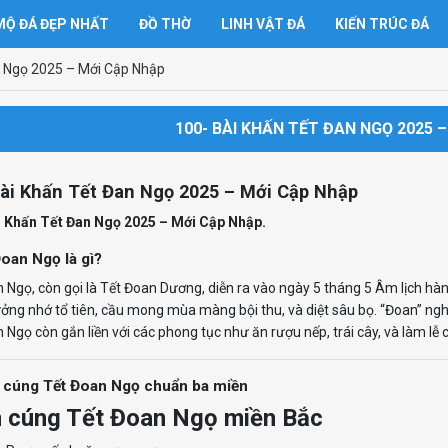
Ộ ĐÁ ĐẸP NHẤT
ĐỒ THỜ
LINH VẬT ĐÁ
KIẾN TRÚC ĐÁ
n Ngọ 2025 – Mới Cập Nhập
100- BÀI KHẤN TẾT ĐAN NGỌ 2025 
Bài Khấn Tết Đan Ngọ 2025 – Mới Cập Nhập
i Khấn Tết Đan Ngọ 2025 – Mới Cập Nhập.
Đoan Ngọ là gì?
 Ngọ, còn gọi là Tết Đoan Dương, diễn ra vào ngày 5 tháng 5 Âm lịch hàn
ng nhớ tổ tiên, cầu mong mùa màng bội thu, và diệt sâu bọ. “Đoan” nghĩa
 Ngọ còn gắn liền với các phong tục như ăn rượu nếp, trái cây, và làm lễ c
 cúng Tết Đoan Ngọ chuẩn ba miền
cúng Tết Đoan Ngọ miền Bắc