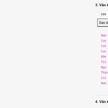
3. Văn 
css
Sao 
Nam
Con 
Con 
Con 
Hôm
Tín 
Ngụ 
Th
àn
Cú
i
x
Nam
4. Văn 