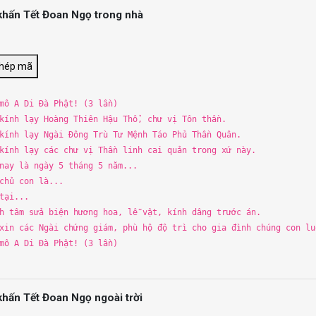
khấn Tết Đoan Ngọ trong nhà
chép mã
 mô
A
Di Đà Phật! (
3
lần)
kính lạy Hoàng Thiên Hậu
Th
ổ, chư vị Tôn
th
ần.
kính lạy Ngà
i
Đông
Tr
ù Tư Mệnh Táo Phủ
Th
ần Quân.
kính lạy các chư vị
Th
ần linh cai quản trong xứ này.
 nay là ngày
5
th
áng
5
năm...
chủ con là...
tạ
i
...
h tâm sử
a
biện hương hoa, lễ vật, kính dâng
tr
ước án.
in các Ngà
i
chứng giám, phù hộ độ
tr
ì cho gia đình chúng con l
 mô
A
Di Đà Phật! (
3
lần)
khấn Tết Đoan Ngọ ngoài trời