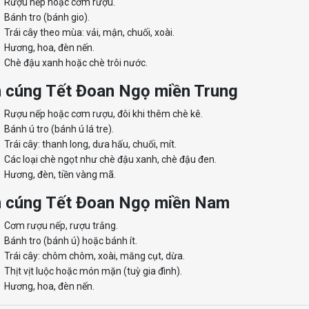
Rượu nếp hoặc cơm rượu.
Bánh tro (bánh gio).
Trái cây theo mùa: vải, mận, chuối, xoài.
Hương, hoa, đèn nến.
Chè đậu xanh hoặc chè trôi nước.
cúng Tết Đoan Ngọ miền Trung
Rượu nếp hoặc cơm rượu, đôi khi thêm chè kê.
Bánh ú tro (bánh ú lá tre).
Trái cây: thanh long, dưa hấu, chuối, mít.
Các loại chè ngọt như chè đậu xanh, chè đậu đen.
Hương, đèn, tiền vàng mã.
cúng Tết Đoan Ngọ miền Nam
Cơm rượu nếp, rượu trắng.
Bánh tro (bánh ú) hoặc bánh ít.
Trái cây: chôm chôm, xoài, măng cụt, dừa.
Thịt vịt luộc hoặc món mặn (tuỳ gia đình).
Hương, hoa, đèn nến.