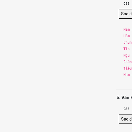
css
Sao 
Nam
Hôm
Chún
Tín 
Ngụ 
Chún
tiê
Nam
5. Văn 
css
Sao 