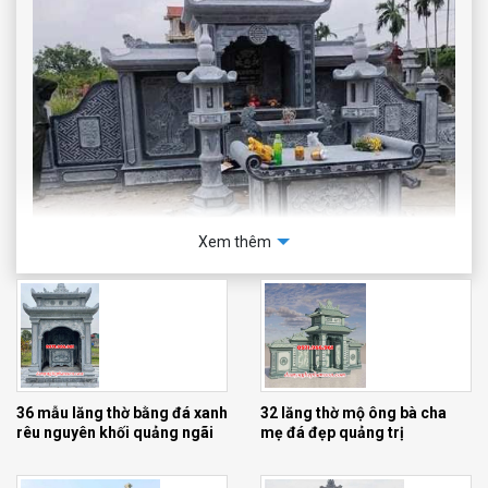
Xem thêm
36 mẫu lăng thờ bằng đá xanh
32 lăng thờ mộ ông bà cha
rêu nguyên khối quảng ngãi
mẹ đá đẹp quảng trị
Lăng thờ đá xanh