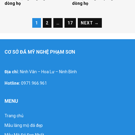
dòng họ
dòng họ
1
2
…
17
NEXT →
CƠ SỞ ĐÁ MỸ NGHỆ PHẠM SƠN
Địa chỉ:
Ninh Vân – Hoa Lư – Ninh Bình
Hotline:
0971.966.961
MENU
Trang chủ
Mẫu lăng mộ đá đẹp