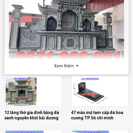
Xem thêm
Mẫu lăng mộ đá đẹp bán tại hà nội
12 lăng thờ gia đình bằng đá
47 mẫu mộ tam cấp đá hoa
xanh nguyên khối hải dương
cương TP hồ chí minh