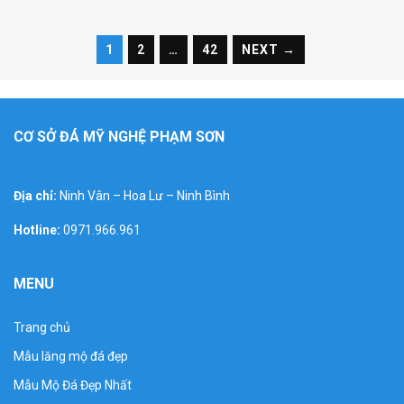
1
2
…
42
NEXT →
CƠ SỞ ĐÁ MỸ NGHỆ PHẠM SƠN
Địa chỉ:
Ninh Vân – Hoa Lư – Ninh Bình
Hotline:
0971.966.961
MENU
Trang chủ
Mẫu lăng mộ đá đẹp
Mẫu lăng mộ đá đẹp bán tại bắc
Mẫu Mộ Đá Đẹp Nhất
ninh, Mẫu lăng mộ đá đẹp bán tại