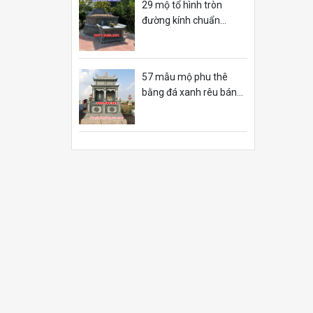
29 mộ tổ hình tròn
đường kính chuẩn
phong thủy nghệ an
57 mẫu mộ phu thê
bằng đá xanh rêu bán
cần thơ