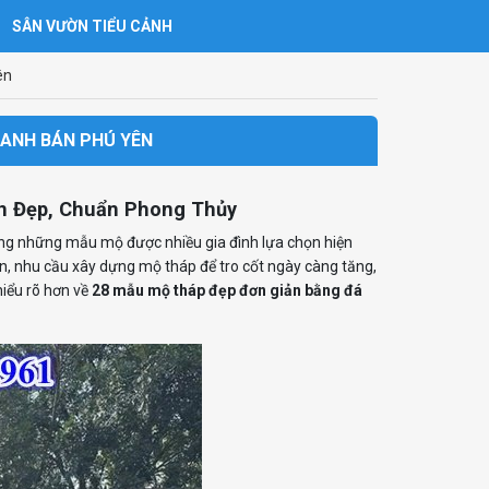
SÂN VƯỜN TIỂU CẢNH
ên
XANH BÁN PHÚ YÊN
n Đẹp, Chuẩn Phong Thủy
ng những mẫu mộ được nhiều gia đình lựa chọn hiện
ên, nhu cầu xây dựng mộ tháp để tro cốt ngày càng tăng,
hiểu rõ hơn về
28 mẫu mộ tháp đẹp đơn giản bằng đá