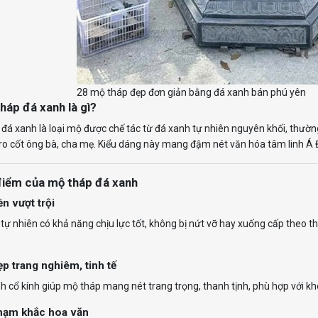
28 mộ tháp đẹp đơn giản bằng đá xanh bán phú yên
háp đá xanh là gì?
đá xanh là loại mộ được chế tác từ đá xanh tự nhiên nguyên khối, thường
tro cốt ông bà, cha mẹ. Kiểu dáng này mang đậm nét văn hóa tâm linh Á Đ
điểm của mộ tháp đá xanh
n vượt trội
tự nhiên có khả năng chịu lực tốt, không bị nứt vỡ hay xuống cấp theo thời
p trang nghiêm, tinh tế
 cổ kính giúp mộ tháp mang nét trang trọng, thanh tịnh, phù hợp với kh
hạm khắc hoa văn