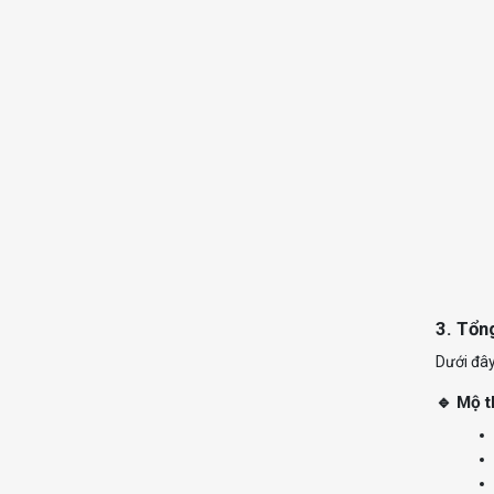
3. Tổn
Dưới đây
🔹 Mộ t