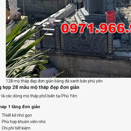
128 mộ tháp đẹp đơn giản bằng đá xanh bán phú yên
g hợp 28 mẫu mộ tháp đẹp đơn giản
 là các dòng mộ tháp phổ biến tại Phú Yên:
háp 1 tầng đơn giản
Thiết kế nhỏ gọn
Phù hợp khuôn viên nhỏ
Chi phí tiết kiệm