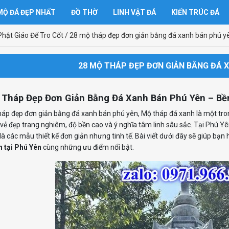
Ộ ĐÁ ĐẸP NHẤT
ĐỒ THỜ
LINH VẬT ĐÁ
KIẾN TRÚC ĐÁ
hật Giáo Để Tro Cốt
/
28 mộ tháp đẹp đơn giản bằng đá xanh bán phú y
28 MỘ THÁP ĐẸP ĐƠN GIẢN BẰNG ĐÁ 
 Tháp Đẹp Đơn Giản Bằng Đá Xanh Bán Phú Yên – Bề
áp đẹp đơn giản bằng đá xanh bán phú yên, Mộ tháp đá xanh là một tro
vẻ đẹp trang nghiêm, độ bền cao và ý nghĩa tâm linh sâu sắc. Tại Phú Y
 là các mẫu thiết kế đơn giản nhưng tinh tế. Bài viết dưới đây sẽ giúp bạn 
n tại Phú Yên
cùng những ưu điểm nổi bật.