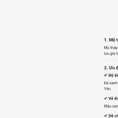
1. Mộ t
Mộ tháp 
lưu giữ 
2. Ưu 
✔ Độ bề
Đá xanh 
Yên.
✔ Vẻ đẹ
Màu xanh
✔ Dễ c