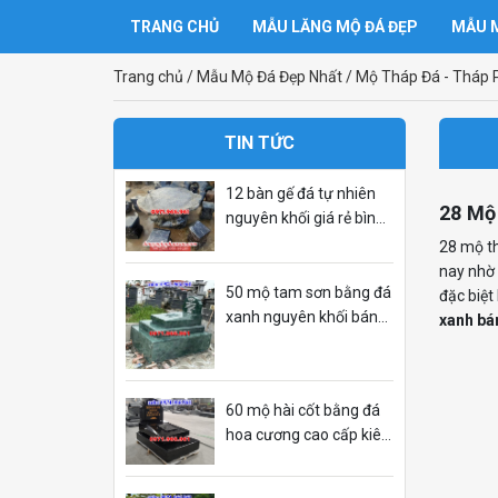
TRANG CHỦ
MẪU LĂNG MỘ ĐÁ ĐẸP
MẪU M
Trang chủ
/
Mẫu Mộ Đá Đẹp Nhất
/
Mộ Tháp Đá - Tháp P
TIN TỨC
12 bàn gế đá tự nhiên
28 Mộ
nguyên khối giá rẻ bình
định
28 mộ th
nay nhờ 
50 mộ tam sơn bằng đá
đặc biệt
xanh nguyên khối bán
xanh bá
bình phước
60 mộ hài cốt bằng đá
hoa cương cao cấp kiên
giang