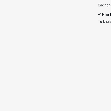
Các nghệ
✔ Phù 
Từ khu l