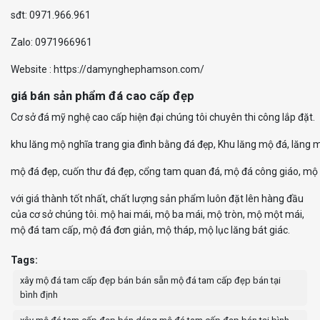
s
đ
t
: 0971.966.961
Z
a
l
o: 0971966961
Website : https://damynghephamson.com/
giá bán sản phẩm đá cao cấp đẹp
C
ơ
s
ở
đ
á
m
ỹ
n
g
h
ệ
c
a
o
c
ấ
p
h
i
ệ
n
đ
ạ
i
c
h
ú
n
g
t
ô
i
c
h
u
y
ê
n
t
h
i
c
ô
n
g
l
ắ
p
đ
ặ
t
.
k
h
u
l
ă
n
g
m
ộ
n
g
h
ĩ
a
t
r
a
n
g
g
i
a
đ
ì
n
h
b
ằ
n
g
đ
á
đ
ẹ
p
,
K
h
u
l
ă
n
g
m
ộ
đ
á
,
l
ă
n
g
m
ộ
đ
á
đ
ẹ
p
,
c
u
ố
n
t
h
ư
đ
á
đ
ẹ
p
,
c
ổ
n
g
t
a
m
q
u
a
n
đ
á
,
m
ộ
đ
á
c
ô
ng giáo, mộ 
với giá thành tốt nhất, chất lượng sản phẩm luôn đặt lên hàng đầu
của cơ sở chúng tôi. mộ hai mái, mộ ba mái, mộ tròn, mộ một mái,
mộ đá tam cấp, mộ đá đơn giản, mộ tháp, mộ lục lăng bát giác.
Tags:
xây mộ đá tam cấp đẹp bán bán sẵn mộ đá tam cấp đẹp bán tại
bình định