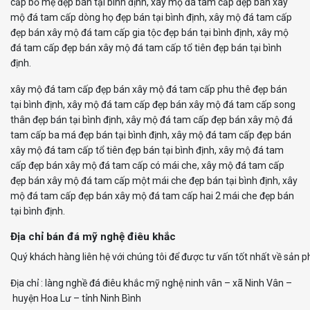
cấp bố mẹ đẹp bán tại bình định, xây mộ đá tam cấp đẹp bán xây
mộ đá tam cấp dòng họ đẹp bán tại bình định, xây mộ đá tam cấp
đẹp bán xây mộ đá tam cấp gia tộc đẹp bán tại bình định, xây mộ
đá tam cấp đẹp bán xây mộ đá tam cấp tổ tiên đẹp bán tại bình
định.
xây mộ đá tam cấp đẹp bán xây mộ đá tam cấp phu thê đẹp bán
tại bình định, xây mộ đá tam cấp đẹp bán xây mộ đá tam cấp song
thân đẹp bán tại bình định, xây mộ đá tam cấp đẹp bán xây mộ đá
tam cấp ba má đẹp bán tại bình định, xây mộ đá tam cấp đẹp bán
xây mộ đá tam cấp tổ tiên đẹp bán tại bình định, xây mộ đá tam
cấp đẹp bán xây mộ đá tam cấp có mái che, xây mộ đá tam cấp
đẹp bán xây mộ đá tam cấp một mái che đẹp bán tại bình định, xây
mộ đá tam cấp đẹp bán xây mộ đá tam cấp hai 2 mái che đẹp bán
tại bình định.
Địa chỉ bán đá mỹ nghệ điêu khắc
Q
u
ý
k
h
á
c
h
h
à
n
g
l
i
ê
n
h
ệ
v
ớ
i
c
h
ú
n
g
t
ô
i
đ
ể
đ
ư
ợ
c
t
ư
v
ấ
n
t
ố
t
n
h
ấ
t
v
ề
s
ả
n
p
Đ
ị
a
c
h
ỉ
:
l
à
n
g
n
g
h
ề
đ
á
đ
i
ê
u
k
h
ắ
c
m
ỹ
n
g
h
ệ
n
i
n
h
v
â
n
–
x
ã
N
i
n
h
V
â
n
–
h
u
y
ệ
n
H
o
a
L
ư
–
t
ỉ
n
h
N
i
n
h
B
ì
n
h