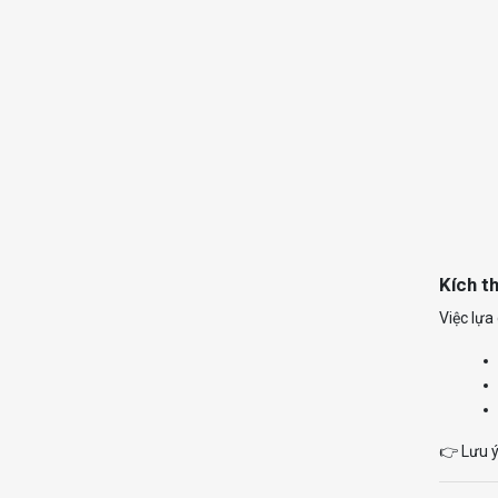
Kích t
Việc lựa
👉 Lưu ý