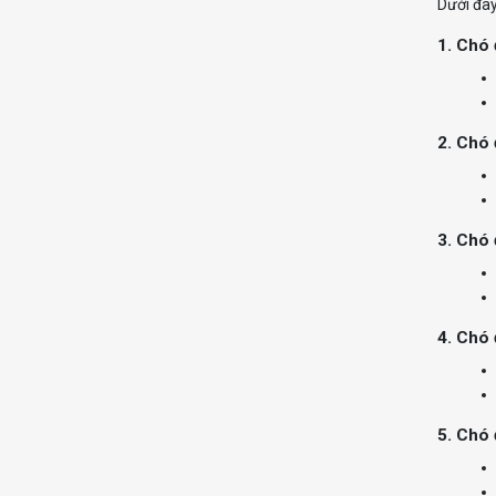
Dưới đây
1. Chó
2. Chó 
3. Chó
4. Chó 
5. Chó