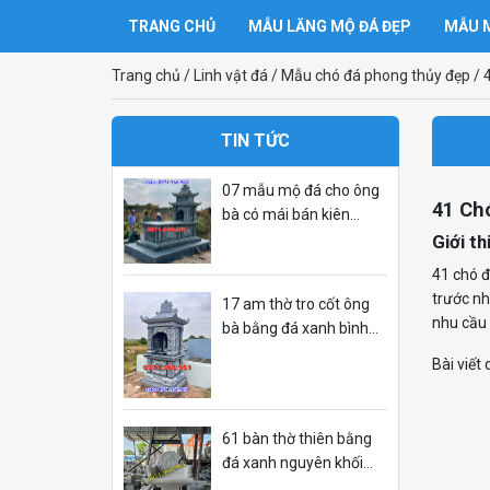
TRANG CHỦ
MẪU LĂNG MỘ ĐÁ ĐẸP
MẪU M
Trang chủ
/
Linh vật đá
/
Mẫu chó đá phong thủy đẹp
/
TIN TỨC
07 mẫu mộ đá cho ông
41 Ch
bà có mái bán kiên
giang
Giới t
41 chó đ
trước nh
17 am thờ tro cốt ông
nhu cầu
bà bằng đá xanh bình
phước
Bài viết
61 bàn thờ thiên bằng
đá xanh nguyên khối
bán long an