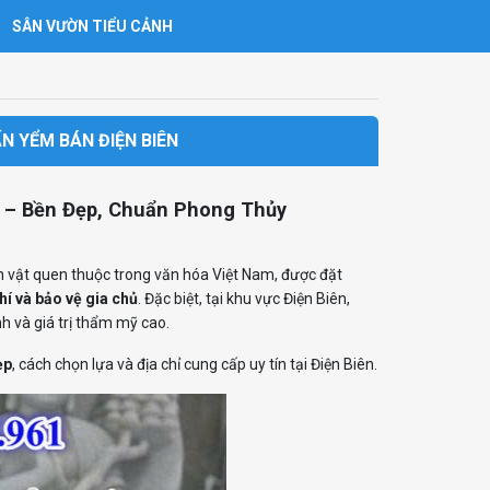
SÂN VƯỜN TIỂU CẢNH
 YỂM BÁN ĐIỆN BIÊN
 – Bền Đẹp, Chuẩn Phong Thủy
h vật quen thuộc trong văn hóa Việt Nam, được đặt
khí và bảo vệ gia chủ
. Đặc biệt, tại khu vực Điện Biên,
h và giá trị thẩm mỹ cao.
ẹp
, cách chọn lựa và địa chỉ cung cấp uy tín tại Điện Biên.