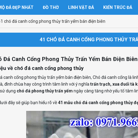
Ộ ĐÁ ĐẸP NHẤT
ĐỒ THỜ
LINH VẬT ĐÁ
KIẾN TRÚC ĐÁ
41 chó đá canh cổng phong thủy trấn yểm bán điện biên
41 CHÓ ĐÁ CANH CỔNG PHONG THỦY TRẤN
ó Đá Canh Cổng Phong Thủy Trấn Yểm Bán Điện Biên
hiệu về chó đá canh cổng phong thủy
á canh cổng phong thủy trấn yểm bán điện biên, Chó đá canh cổng là lin
à, đình chùa hay công trình tâm linh với ý nghĩa
trấn trạch, xua đuổi tà 
 sử dụng
chó đá phong thủy trấn yểm
ngày càng tăng nhờ yếu tố tâm lin
 dưới đây sẽ giúp bạn hiểu rõ về
41 mẫu chó đá canh cổng phong thủy đ