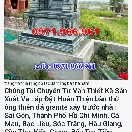
trang thờ địa tạng bồ tác đá trắng bán hà nam
Chúng Tôi
Chuyên
Tư Vấn Thiết Kế
Sản
Xuất
Và Lắp Đặt Hoàn Thiện bàn thờ
ông thiên đá granite xây trước nhà :
Sài Gòn, Thành Phố Hồ Chí Minh, Cà
Mau, Bạc Liêu, Sóc Trăng, Hậu Giang,
Cần Thơ, Kiên Giang, Bến Tre, Tiền