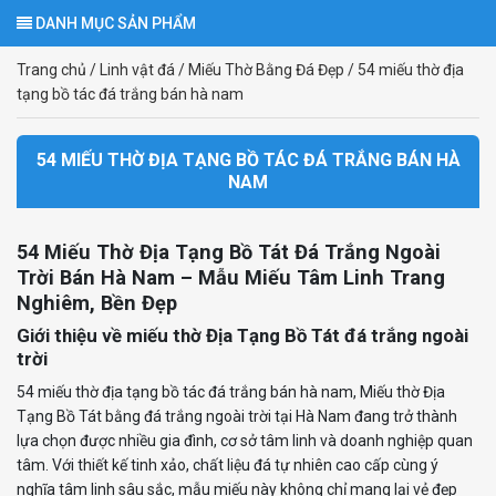
DANH MỤC SẢN PHẨM
Trang chủ
/
Linh vật đá
/
Miếu Thờ Bằng Đá Đẹp
/
54 miếu thờ địa
tạng bồ tác đá trắng bán hà nam
54 MIẾU THỜ ĐỊA TẠNG BỒ TÁC ĐÁ TRẮNG BÁN HÀ
NAM
54 Miếu Thờ Địa Tạng Bồ Tát Đá Trắng Ngoài
Trời Bán Hà Nam – Mẫu Miếu Tâm Linh Trang
Nghiêm, Bền Đẹp
Giới thiệu về miếu thờ Địa Tạng Bồ Tát đá trắng ngoài
trời
54 miếu thờ địa tạng bồ tác đá trắng bán hà nam, Miếu thờ Địa
Tạng Bồ Tát bằng đá trắng ngoài trời tại Hà Nam đang trở thành
lựa chọn được nhiều gia đình, cơ sở tâm linh và doanh nghiệp quan
tâm. Với thiết kế tinh xảo, chất liệu đá tự nhiên cao cấp cùng ý
nghĩa tâm linh sâu sắc, mẫu miếu này không chỉ mang lại vẻ đẹp