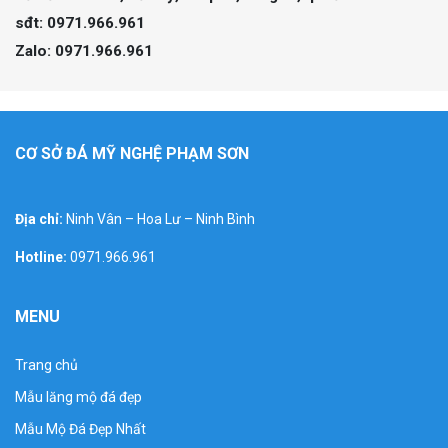
sđt: 0971.966.961
Zalo: 0971.966.961
CƠ SỞ ĐÁ MỸ NGHỆ PHẠM SƠN
Địa chỉ:
Ninh Vân – Hoa Lư – Ninh Bình
Hotline:
0971.966.961
MENU
Trang chủ
Mẫu lăng mộ đá đẹp
Mẫu Mộ Đá Đẹp Nhất