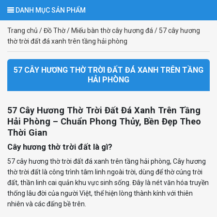
DANH MỤC SẢN PHẨM
Trang chủ
/
Đồ Thờ
/
Miếu bàn thờ cây hương đá
/
57 cây hương
thờ trời đất đá xanh trên tầng hải phòng
57 CÂY HƯƠNG THỜ TRỜI ĐẤT ĐÁ XANH TRÊN TẦNG
HẢI PHÒNG
57 Cây Hương Thờ Trời Đất Đá Xanh Trên Tầng
Hải Phòng – Chuẩn Phong Thủy, Bền Đẹp Theo
Thời Gian
Cây hương thờ trời đất là gì?
57 cây hương thờ trời đất đá xanh trên tầng hải phòng, Cây hương
thờ trời đất là công trình tâm linh ngoài trời, dùng để thờ cúng trời
đất, thần linh cai quản khu vực sinh sống. Đây là nét văn hóa truyền
thống lâu đời của người Việt, thể hiện lòng thành kính với thiên
nhiên và các đấng bề trên.