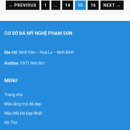
← PREVIOUS
1
…
14
15
16
NEXT →
CƠ SỞ ĐÁ MỸ NGHỆ PHẠM SƠN
Địa chỉ:
Ninh Vân – Hoa Lư – Ninh Bình
Hotline:
0971.966.961
MENU
01mẫu cây hương thở thần linh trước nhà
Trang chủ
Mẫu lăng mộ đá đẹp
Mẫu Mộ Đá Đẹp Nhất
Đồ Thờ