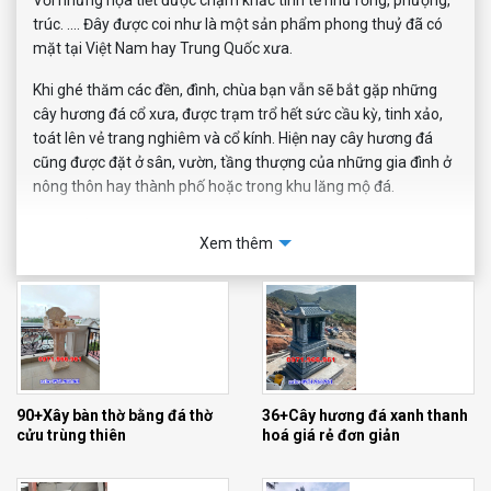
Với những họa tiết được chạm khắc tinh tế như rồng, phượng,
trúc. …. Đây được coi như là một sản phẩm phong thuỷ đã có
mặt tại Việt Nam hay Trung Quốc xưa.
Khi ghé thăm các đền, đình, chùa bạn vẫn sẽ bắt gặp những
cây hương đá cổ xưa, được trạm trổ hết sức cầu kỳ, tinh xảo,
toát lên vẻ trang nghiêm và cổ kính. Hiện nay cây hương đá
cũng được đặt ở sân, vườn, tầng thượng của những gia đình ở
nông thôn hay thành phố hoặc trong khu lăng mộ đá.
địa chỉ giá bán cây hương có mái đao tre trước
Xem thêm
nhà
36+Cây hương đá xanh thanh
90+Xây bàn thờ bằng đá thờ
hoá giá rẻ đơn giản
cửu trùng thiên