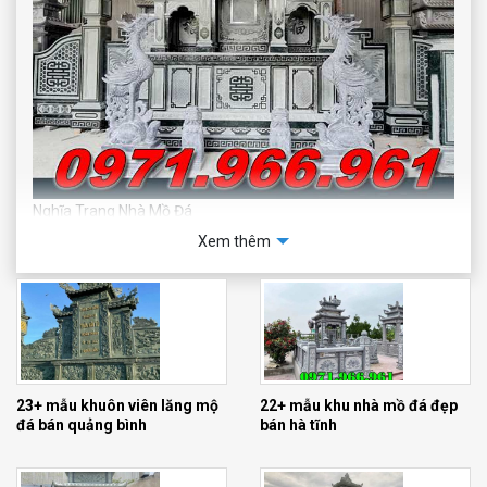
Nghĩa Trang Nhà Mồ Đá
Xem thêm
23+ mẫu khuôn viên lăng mộ
22+ mẫu khu nhà mồ đá đẹp
đá bán quảng bình
bán hà tĩnh