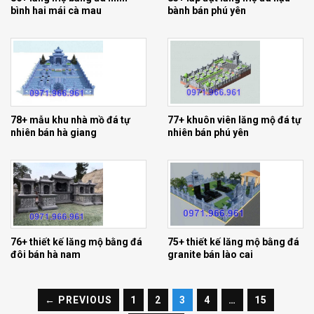
bình hai mái cà mau
bành bán phú yên
78+ mẫu khu nhà mồ đá tự
77+ khuôn viên lăng mộ đá tự
nhiên bán hà giang
nhiên bán phú yên
76+ thiết kế lăng mộ bằng đá
75+ thiết kế lăng mộ bằng đá
đôi bán hà nam
granite bán lào cai
← PREVIOUS
1
2
3
4
…
15