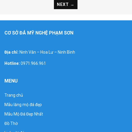
NEXT →
CƠ SỞ ĐÁ MỸ NGHỆ PHẠM SƠN
Địa chỉ:
Ninh Vân – Hoa Lư – Ninh Bình
Hotline:
0971.966.961
MENU
Trang chủ
Mẫu lăng mộ đá đẹp
Mẫu Mộ Đá Đẹp Nhất
Đồ Thờ
Nghĩa trang gia đình, dòng họ là