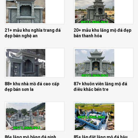
21+ mẫu khu nghĩa trang đá
20+ mẫu khu lăng mộ đá đẹp
đẹp bán nghệ an
bán thanh hóa
88+ khu nhà mồ đá cao cấp
87+ khuôn viên lăng mộ đá
đẹp bán sơn la
điêu khắc bến tre
86+ lăng mộ bằng đá ninh
85+ lắp đặt lăng mộ đá hậu