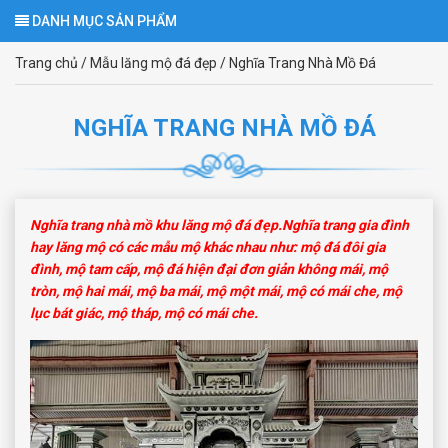
DANH MỤC SẢN PHẨM
Trang chủ
/
Mẫu lăng mộ đá đẹp
/
Nghĩa Trang Nhà Mồ Đá
NGHĨA TRANG NHÀ MỒ ĐÁ
Nghĩa trang nhà mồ khu lăng mộ đá đẹp.Nghĩa trang gia đình
hay lăng mộ có các mẫu mộ khác nhau như: mộ đá đôi gia
đình, mộ tam cấp, mộ đá hiện đại đơn giản không mái, mộ
tròn, mộ hai mái, mộ ba mái, mộ một mái, mộ có mái che, mộ
lục bát giác, mộ tháp, mộ có mái che.