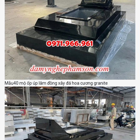
Mẫu40 mộ ốp úp lâm đồng xây đá hoa cương granite