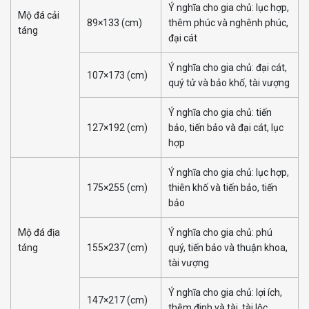
Ý nghĩa cho gia chủ: lục hợp,
Mộ đá cải
89×133 (cm)
thêm phúc và nghênh phúc,
táng
đại cát
Ý nghĩa cho gia chủ: đại cát,
107×173 (cm)
quý tử và bảo khố, tài vượng
Ý nghĩa cho gia chủ: tiến
127×192 (cm)
bảo, tiến bảo và đại cát, lục
hợp
Ý nghĩa cho gia chủ: lục hợp,
175×255 (cm)
thiên khố và tiến bảo, tiến
bảo
Mộ đá địa
Ý nghĩa cho gia chủ: phú
táng
155×237 (cm)
quý, tiến bảo và thuận khoa,
tài vượng
Ý nghĩa cho gia chủ: lợi ích,
147×217 (cm)
thêm đinh và tài, tài lộc