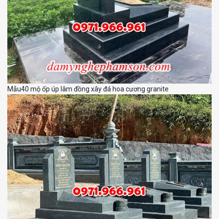
Mẫu40 mộ ốp úp lâm đồng xây đá hoa cương granite