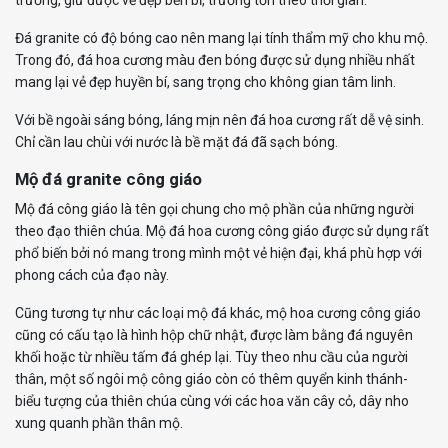
trường, giữ được vẻ đẹp bền bỉ, trường tồn theo thời gian.
Đá granite có độ bóng cao nên mang lại tính thẩm mỹ cho khu mộ.
Trong đó, đá hoa cương màu đen bóng được sử dụng nhiều nhất
mang lại vẻ đẹp huyền bí, sang trọng cho không gian tâm linh.
Với bề ngoài sáng bóng, láng mịn nên đá hoa cương rất dễ vệ sinh.
Chỉ cần lau chùi với nước là bề mặt đá đã sạch bóng.
Mộ đá granite công giáo
Mộ đá công giáo là tên gọi chung cho mộ phần của những người
theo đạo thiên chúa. Mộ đá hoa cương công giáo được sử dụng rất
phổ biến bởi nó mang trong mình một vẻ hiện đại, khá phù hợp với
phong cách của đạo này.
Cũng tương tự như các loại mộ đá khác, mộ hoa cương công giáo
cũng có cấu tạo là hình hộp chữ nhật, được làm bằng đá nguyên
khối hoặc từ nhiều tấm đá ghép lại. Tùy theo nhu cầu của người
thân, một số ngôi mộ công giáo còn có thêm quyển kinh thánh-
biểu tượng của thiên chúa cùng với các hoa văn cây cỏ, dây nho
xung quanh phần thân mộ.