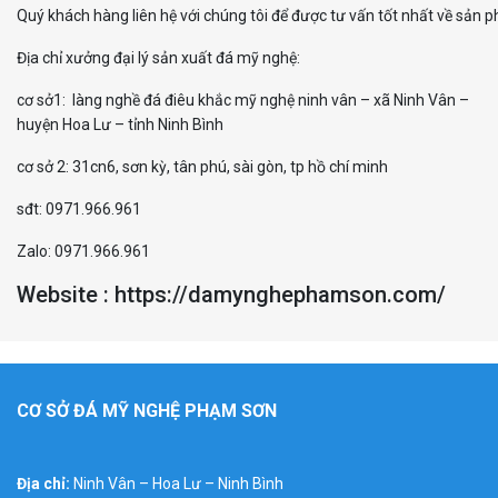
Quý khách hàng liên hệ với chúng tôi để được tư vấn tốt nhất về sản ph
Địa chỉ xưởng đại lý sản xuất đá mỹ nghệ:
cơ sở1: làng nghề đá điêu khắc mỹ nghệ ninh vân – xã Ninh Vân –
huyện Hoa Lư – tỉnh Ninh Bình
cơ sở 2: 31cn6, sơn kỳ, tân phú, sài gòn, tp hồ chí minh
sđt: 0971.966.961
Zalo: 0971.966.961
Website : https://damynghephamson.com/
CƠ SỞ ĐÁ MỸ NGHỆ PHẠM SƠN
Địa chỉ:
Ninh Vân – Hoa Lư – Ninh Bình