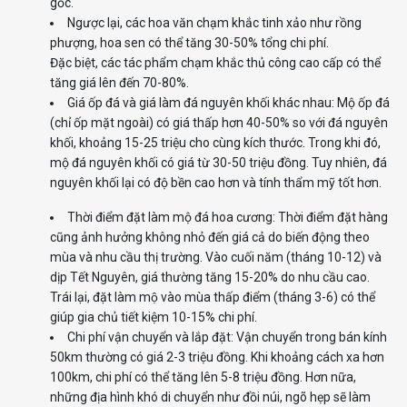
gốc.
Ngược lại, các hoa văn chạm khắc tinh xảo như rồng
phượng, hoa sen có thể tăng 30-50% tổng chi phí.
Đặc biệt, các tác phẩm chạm khắc thủ công cao cấp có thể
tăng giá lên đến 70-80%.
Giá ốp đá và giá làm đá nguyên khối khác nhau: Mộ ốp đá
(chỉ ốp mặt ngoài) có giá thấp hơn 40-50% so với đá nguyên
khối, khoảng 15-25 triệu cho cùng kích thước. Trong khi đó,
mộ đá nguyên khối có giá từ 30-50 triệu đồng. Tuy nhiên, đá
nguyên khối lại có độ bền cao hơn và tính thẩm mỹ tốt hơn.
Thời điểm đặt làm mộ đá hoa cương: Thời điểm đặt hàng
cũng ảnh hưởng không nhỏ đến giá cả do biến động theo
mùa và nhu cầu thị trường. Vào cuối năm (tháng 10-12) và
dịp Tết Nguyên, giá thường tăng 15-20% do nhu cầu cao.
Trái lại, đặt làm mộ vào mùa thấp điểm (tháng 3-6) có thể
giúp gia chủ tiết kiệm 10-15% chi phí.
Chi phí vận chuyển và lắp đặt: Vận chuyển trong bán kính
50km thường có giá 2-3 triệu đồng. Khi khoảng cách xa hơn
100km, chi phí có thể tăng lên 5-8 triệu đồng. Hơn nữa,
những địa hình khó di chuyển như đồi núi, ngõ hẹp sẽ làm