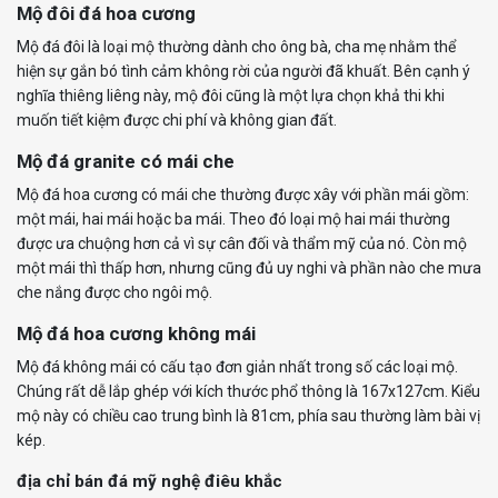
Mộ đôi đá hoa cương
Mộ đá đôi là loại mộ thường dành cho ông bà, cha mẹ nhằm thể
hiện sự gắn bó tình cảm không rời của người đã khuất. Bên cạnh ý
nghĩa thiêng liêng này, mộ đôi cũng là một lựa chọn khả thi khi
muốn tiết kiệm được chi phí và không gian đất.
Mộ đá granite có mái che
Mộ đá hoa cương có mái che thường được xây với phần mái gồm:
một mái, hai mái hoặc ba mái. Theo đó loại mộ hai mái thường
được ưa chuộng hơn cả vì sự cân đối và thẩm mỹ của nó. Còn mộ
một mái thì thấp hơn, nhưng cũng đủ uy nghi và phần nào che mưa
che nắng được cho ngôi mộ.
Mộ đá hoa cương không mái
Mộ đá không mái có cấu tạo đơn giản nhất trong số các loại mộ.
Chúng rất dễ lắp ghép với kích thước phổ thông là 167x127cm. Kiểu
mộ này có chiều cao trung bình là 81cm, phía sau thường làm bài vị
kép.
địa chỉ bán đá mỹ nghệ điêu khắc