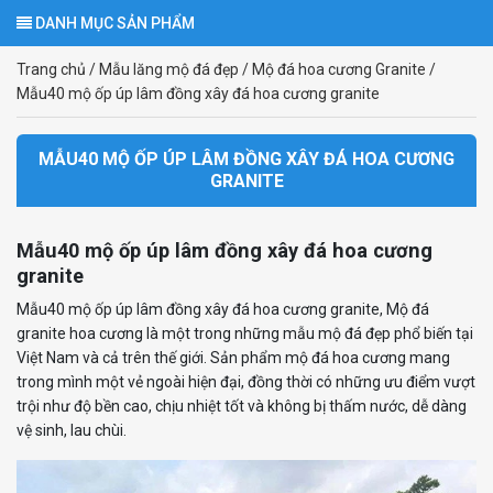
DANH MỤC SẢN PHẨM
Trang chủ
/
Mẫu lăng mộ đá đẹp
/
Mộ đá hoa cương Granite
/
Mẫu40 mộ ốp úp lâm đồng xây đá hoa cương granite
MẪU40 MỘ ỐP ÚP LÂM ĐỒNG XÂY ĐÁ HOA CƯƠNG
GRANITE
Mẫu40 mộ ốp úp lâm đồng xây đá hoa cương
granite
Mẫu40 mộ ốp úp lâm đồng xây đá hoa cương granite, Mộ đá
granite hoa cương là một trong những mẫu mộ đá đẹp phổ biến tại
Việt Nam và cả trên thế giới. Sản phẩm mộ đá hoa cương mang
trong mình một vẻ ngoài hiện đại, đồng thời có những ưu điểm vượt
trội như độ bền cao, chịu nhiệt tốt và không bị thấm nước, dễ dàng
vệ sinh, lau chùi.