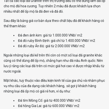
Tất cả các loại đá Granite trên thị trường đều có thể dùng làm đá ốp
cho mộ đá hoa cương. Tuy nhiên 2 màu đá được khách lựa chọn
nhiều nhất để ốp mộ là đá đen và đá đỏ.
Sau đây là bảng giá cơ bản dựa theo chất liệu đá để khách hàng có
thể tham khảo:
Đá đen ánh kim: giá từ 1.000.000 VNĐ/ m2
Đá đỏ ruby Bình Định: giá chỉ từ 1.400.000 VNĐ/ m2
Đá đỏ ruby Ấn Độ: giá từ 2.000.000 VNĐ/ m2
Ngoài những loại đá kể trên thì còn có một số loại đá granite khác
cũng có thể dùng để ốp mộ, chẳng hạn như đá nâu Anh quốc. Nên
lưu ý rằng các loại đá trên có mức giá hơi cao vì được nhập khẩu từ
nước ngoài.
Mặt khác, tuỳ thuộc vào điều kiện kinh tế của gia chủ và nhằm phục
vụ nhu cầu của đa dạng các khách hàng, sẽ gợi ý khách hàng
những loại đá ốp mộ có giá rẻ hơn, ví dụ như:
Đá tím Mông Cổ: giá từ 400.000 VNĐ/ m2
Đá hồng Gia Lai: giá từ 600.000 VNĐ/ m2