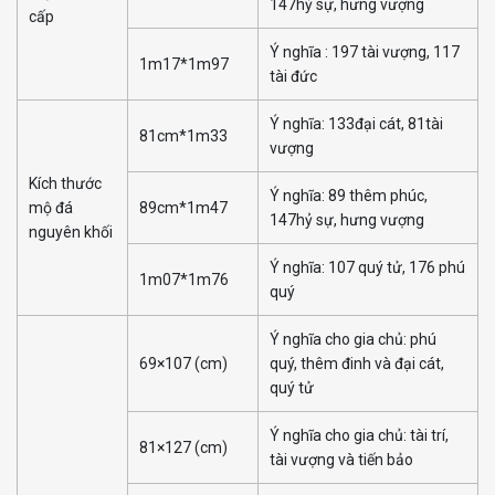
147hỷ sự, hưng vượng
cấp
Ý nghĩa : 197 tài vượng, 117
1m17*1m97
tài đức
Ý nghĩa: 133đại cát, 81tài
81cm*1m33
vượng
Kích thước
Ý nghĩa: 89 thêm phúc,
mộ đá
89cm*1m47
147hỷ sự, hưng vượng
nguyên khối
Ý nghĩa: 107 quý tử, 176 phú
1m07*1m76
quý
Ý nghĩa cho gia chủ: phú
69×107 (cm)
quý, thêm đinh và đại cát,
quý tử
Ý nghĩa cho gia chủ: tài trí,
81×127 (cm)
tài vượng và tiến bảo