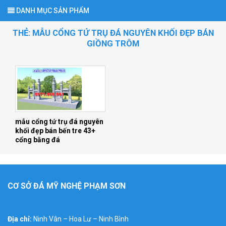
DANH MỤC SẢN PHẨM
THẺ:
MẪU CỔNG TỨ TRỤ ĐÁ NGUYÊN KHỐI ĐẸP BÁN
GIỒNG TRÔM
mẫu cổng tứ trụ đá nguyên
khối đẹp bán bến tre 43+
cổng bằng đá
CƠ SỞ ĐÁ MỸ NGHỆ PHẠM SƠN
Địa chỉ:
Ninh Vân – Hoa Lư – Ninh Bình