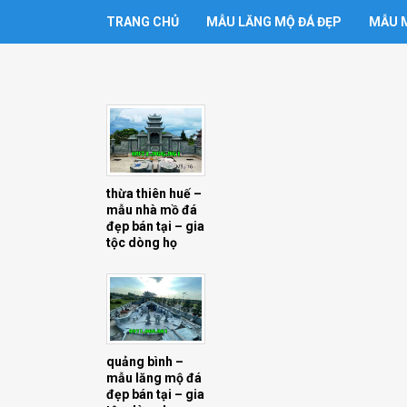
TRANG CHỦ
MẪU LĂNG MỘ ĐÁ ĐẸP
MẪU M
thừa thiên huế –
mẫu nhà mồ đá
đẹp bán tại – gia
tộc dòng họ
quảng bình –
mẫu lăng mộ đá
đẹp bán tại – gia