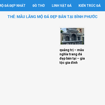
Ộ ĐÁ ĐẸP NHẤT
ĐỒ THỜ
LINH VẬT ĐÁ
KIẾN TRÚC ĐÁ
THẺ:
MẪU LĂNG MỘ ĐÁ ĐẸP BÁN TẠI BÌNH PHƯỚC
quảng trị – mẫu
nghĩa trang đá
đẹp bán tại – gia
tộc gia đình