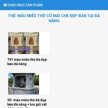
DANH MỤC SẢN PHẨM
THẺ:
MẪU MIẾU THỜ CÓ MÁI CHE ĐẸP BÁN TẠI ĐÀ
NẴNG
741 mẫu miếu thờ đá đẹp
bán đà nẵng
30- mẫu miếu thờ đá đẹp
bán đà nẵng + lưu giữ cất