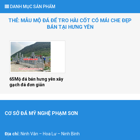
DANH MỤC SẢN PHẨM
THẺ:
MẪU MỘ ĐÁ ĐỂ TRO HÀI CỐT CÓ MÁI CHE ĐẸP
BÁN TẠI HƯNG YÊN
65Mộ đá bán hưng yên xây
gạch đá đơn giản
CƠ SỞ ĐÁ MỸ NGHỆ PHẠM SƠN
Địa chỉ:
Ninh Vân – Hoa Lư – Ninh Bình