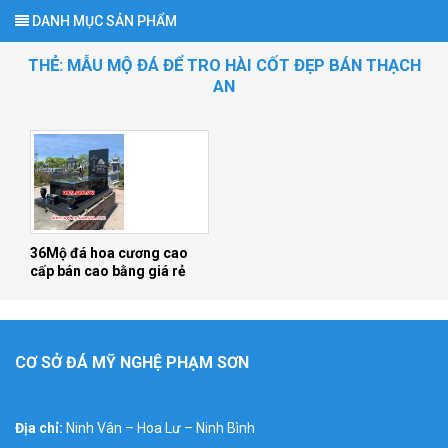
DANH MỤC SẢN PHẨM
THẺ:
MẪU MỘ ĐÁ ĐỂ TRO HÀI CỐT ĐẸP BÁN THẠCH
AN
36Mộ đá hoa cương cao
cấp bán cao bằng giá rẻ
CƠ SỞ ĐÁ MỸ NGHỆ PHẠM SƠN
Địa chỉ:
Ninh Vân – Hoa Lư – Ninh Bình