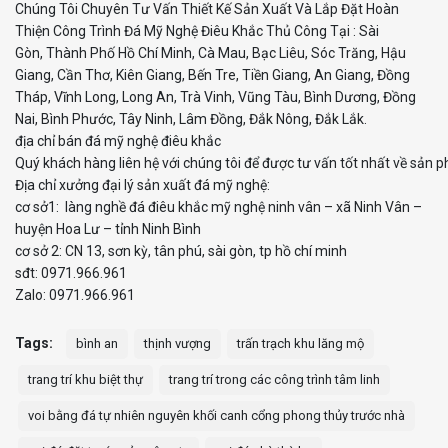
Chúng Tôi
Chuyên
Tư Vấn
Thiết Kế
Sản Xuất
Và Lắp
Đặt Hoàn
Thiện
Công Trình Đá
Mỹ
Nghệ Điêu
Khắc Thủ
Công Tạ
i :
Sài
Gòn,
Thành Phố
Hồ Chí Minh,
Cà Mau
,
Bạc Liêu,
Sóc Trăng
,
Hậu
Giang,
Cần Thơ
,
Kiên Giang,
Bến Tre,
Tiền Giang,
An Giang, Đồng
Tháp,
Vĩnh Long
, Long An,
Trà Vinh
, Vũng Tàu,
Bình Dương,
Đồng
Nai, Bình Phước, Tây Ninh, Lâm Đồng, Đắk Nông,
Đắk
Lắk.
địa chỉ bán đá mỹ
nghệ điêu khắc
Quý khách hàng
liên hệ với c
húng tôi
để được tư vấn
tốt nhất về sản ph
Địa chỉ xưởng đại
lý sản xuất đá mỹ nghệ:
cơ sở1: làng nghề đá điêu khắc mỹ nghệ ninh vân – xã Ninh Vân –
huyện Hoa Lư – tỉnh Ninh Bình
cơ sở 2: CN 13, sơn kỳ, tân phú, sài gòn, tp hồ chí minh
sđt: 0971.966.961
Zalo: 0971.966.961
Tags:
bình an
thịnh vượng
trấn trạch khu lăng mộ
trang trí khu biệt thự
trang trí trong các công trình tâm linh
voi bằng đá tự nhiên nguyên khối canh cổng phong thủy trước nhà