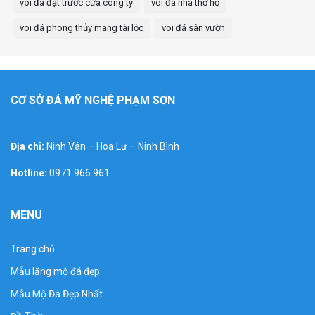
voi đá đặt trước cửa công ty
voi đá nhà thờ họ
voi đá phong thủy mang tài lộc
voi đá sân vườn
CƠ SỞ ĐÁ MỸ NGHỆ PHẠM SƠN
Địa chỉ:
Ninh Vân – Hoa Lư – Ninh Bình
Hotline:
0971.966.961
MENU
Trang chủ
Mẫu lăng mộ đá đẹp
Mẫu Mộ Đá Đẹp Nhất