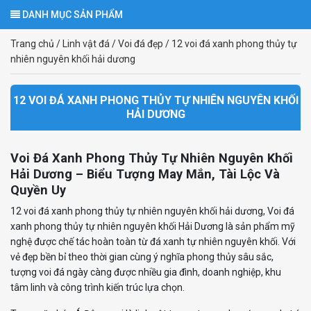
DANH MỤC SẢN PHẨM
Trang chủ
/
Linh vật đá
/
Voi đá đẹp
/
12 voi đá xanh phong thủy tự
nhiên nguyên khối hải dương
12 VOI ĐÁ XANH PHONG THỦY TỰ NHIÊN NGUYÊN KHỐI
HẢI DƯƠNG
Voi Đá Xanh Phong Thủy Tự Nhiên Nguyên Khối
Hải Dương – Biểu Tượng May Mắn, Tài Lộc Và
Quyền Uy
12 voi đá xanh phong thủy
tự nhiên nguyên khối hải dương
, Voi đá
xanh phong thủy tự nhiên nguyên khối Hải Dương là sản phẩm mỹ
nghệ được chế tác hoàn toàn từ đá xanh tự nhiên nguyên khối. Với
vẻ đẹp bền bỉ theo thời gian cùng ý nghĩa phong thủy sâu sắc,
tượng voi đá ngày càng được nhiều gia đình, doanh nghiệp, khu
tâm linh và công trình kiến trúc lựa chọn.